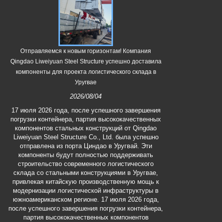
Отправляемся к новым горизонтам! Компания
Стальная
Qingdao Liweiyuan Steel Structure успешно доставила
обеспечив
компоненты для проекта логистического склада в
Уругвае
23 июля 2026
2026/08/04
периода «В
компания Q
17 июля 2026 года, после успешного завершения
предприня
погрузки контейнера, партия высококачественных
сотруд
компонентов стальных конструкций от Qingdao
температурам
Liweiyuan Steel Structure Co., Ltd. была успешно
рабочих на п
отправлена ​​из порта Циндао в Уругвай. Эти
предоставил
компоненты будут полностью поддерживать
суп из маша 
строительство современного логистического
Каждый жест 
склада со стальными конструкциями в Уругвае,
своих сотрудн
привлекая китайскую производственную мощь к
в услови
модернизации логистической инфраструктуры в
моральны
южноамериканском регионе. 17 июля 2026 года,
безопа
после успешного завершения погрузки контейнера,
партия высококачественных компонентов